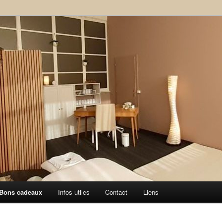
z éKilibre
Bons cadeaux
Infos utiles
Contact
Liens