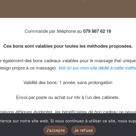
Commande par téléphone au
079 887 62 16
Ces bons sont valables pour toutes les méthodes proposées.
e également des bons cadeaux valables pour le massage thaï uniqu
design propre à ce massage)
.
Voir ici sur mon site dédié à cette méth
Validité des bons: 1 année, sans prolongation
Envoi par poste ou achat sur rdv à l’un des cabinets.
raisons éthiques évidentes, les bénéficiaires de bon cadeau ne peuv
faire rembourser la séance par leur assurance complémentaire.
rience sur notre site web. Si vous continuez à utiliser ce site, nous su
J'accepte
Je refuse