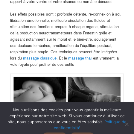
rapport à votre ventre et votre aisance ou non à le dénuder.
Les effets possibles sont : profonde détente, re-connexion à soi,
libération émotionnelle, meilleure circulation des fluides et
stimulation des fonctions propres à chaque organe, stimulation
de la production neurotransmetteurs dans l’intestin grêle et
agissant notamment sur le moral et le bien-être, soulagement
des douleurs lombaires, amélioration de l’équilibre postural,
respiration plus ample. Ces techniques peuvent être intégrées
lors du
massage classique
. Et le
massage thaï
est vraiment la
voie royale pour profiter de ces outils !
Nous utilisons des cookies pour vous garantir la meilleure
expérience sur notre site web. Si vous continuez à utiliser ce
site, nous supposerons que vous en êtes satisfait.
Politique de
La liste des
formations continues
que j’ai suivies vous donnera
confidentialité
une idée plus vaste de mes outils complémentaires.