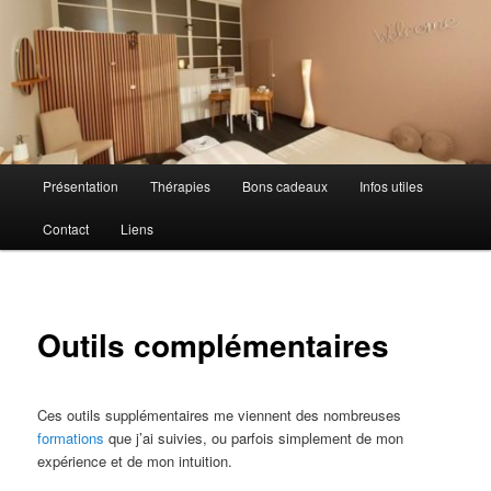
Aller
au
contenu
principal
Bienvenue chez éKilibre
Menu
Présentation
Thérapies
Bons cadeaux
Infos utiles
principal
Contact
Liens
Outils complémentaires
Ces outils supplémentaires me viennent des nombreuses
formations
que j’ai suivies, ou parfois simplement de mon
expérience et de mon intuition.